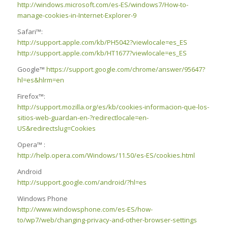
http://windows.microsoft.com/es-ES/windows7/How-to-
manage-cookies-in-Internet-Explorer-9
Safari™:
http://support.apple.com/kb/PH5042?viewlocale=es_ES
http://support.apple.com/kb/HT1677?viewlocale=es_ES
Google™
https://support.google.com/chrome/answer/95647?
hl=es&hlrm=en
Firefox™:
http://support.mozilla.org/es/kb/cookies-informacion-que-los-
sitios-web-guardan-en-?redirectlocale=en-
US&redirectslug=Cookies
Opera™ :
http://help.opera.com/Windows/11.50/es-ES/cookies.html
Android
http://support.google.com/android/?hl=es
Windows Phone
http://www.windowsphone.com/es-ES/how-
to/wp7/web/changing-privacy-and-other-browser-settings