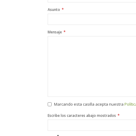
*
Asunto
*
Mensaje
Marcando esta casilla acepta nuestra
Políti
Contact
*
Escribe los caracteres abajo mostrados
*
Email